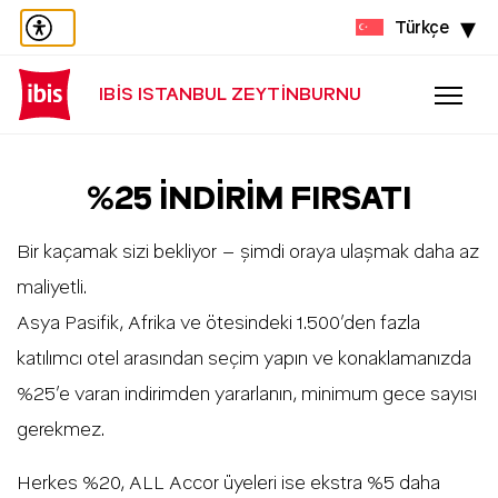
Türkçe
IBIS ISTANBUL ZEYTINBURNU
%25 İNDIRIM FIRSATI
Bir kaçamak sizi bekliyor – şimdi oraya ulaşmak daha az
maliyetli.
Asya Pasifik, Afrika ve ötesindeki 1.500’den fazla
katılımcı otel arasından seçim yapın ve konaklamanızda
%25’e varan indirimden yararlanın, minimum gece sayısı
gerekmez.
Herkes %20, ALL Accor üyeleri ise ekstra %5 daha